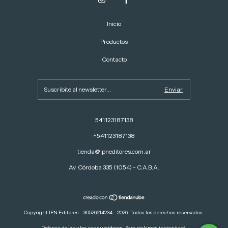
Inicio
Productos
Contacto
541123187138
+541123187138
tienda@ipneditores.com.ar
Av. Córdoba 335 (1054) - C.A.B.A.
Copyright IPN Editores - 30526514234 - 2026. Todos los derechos reservados.
Defensa de las y los consumidores. Para reclamos
ingresá acá.