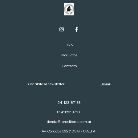
Inicio
Productos
Contacto
541123187138
+541123187138
tienda@ipneditores.com.ar
Av. Córdoba 335 (1054) - C.A.B.A.