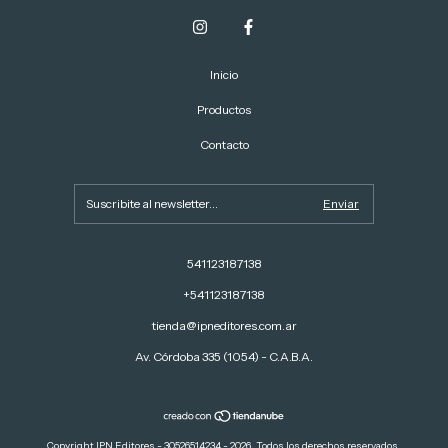
Inicio
Productos
Contacto
541123187138
+541123187138
tienda@ipneditores.com.ar
Av. Córdoba 335 (1054) - C.A.B.A.
Copyright IPN Editores - 30526514234 - 2026. Todos los derechos reservados.