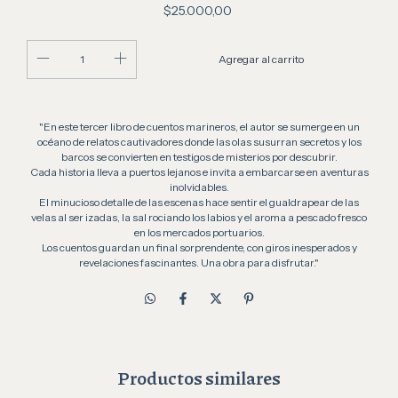
$25.000,00
"En este tercer libro de cuentos marineros, el autor se sumerge en un
océano de relatos cautivadores donde las olas susurran secretos y los
barcos se convierten en testigos de misterios por descubrir.
Cada historia lleva a puertos lejanos e invita a embarcarse en aventuras
inolvidables.
El minucioso detalle de las escenas hace sentir el gualdrapear de las
velas al ser izadas, la sal rociando los labios y el aroma a pescado fresco
en los mercados portuarios.
Los cuentos guardan un final sorprendente, con giros inesperados y
revelaciones fascinantes. Una obra para disfrutar."
Productos similares