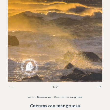
1
/
2
Inicio
.
Narraciones
.
Cuentos con mar gruesa
Cuentos con mar gruesa